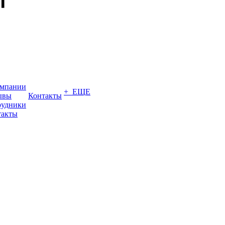
омпании
+ ЕЩЕ
ывы
Контакты
рудники
такты