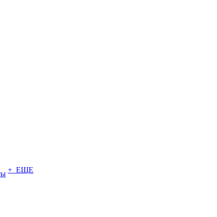
+ ЕЩЕ
ты