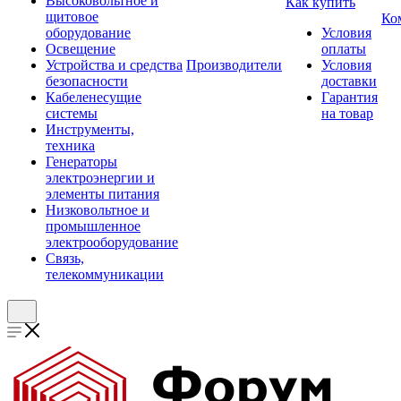
Высоковольтное и
Как купить
щитовое
Ко
оборудование
Условия
Освещение
оплаты
Устройства и средства
Производители
Условия
безопасности
доставки
Кабеленесущие
Гарантия
системы
на товар
Инструменты,
техника
Генераторы
электроэнергии и
элементы питания
Низковольтное и
промышленное
электрооборудование
Связь,
телекоммуникации