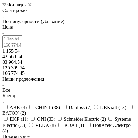
Фильтр
Сортировка
По популярности (убывание)
Цена
1 155.54
42 560.54
83 964.54
125 369.54
166 774.45
Наши предложения
Все
Бренд
ABB (
3
)
CHINT (
38
)
Danfoss (
7
)
DEKraft (
13
)
EATON (
2
)
EKF (
11
)
ONI (
33
)
Schneider Electric (
2
)
Systeme
Electric (
33
)
VEDA (
8
)
КЭАЗ (
1
)
НовАтек-Электро
(
4
)
Показать все