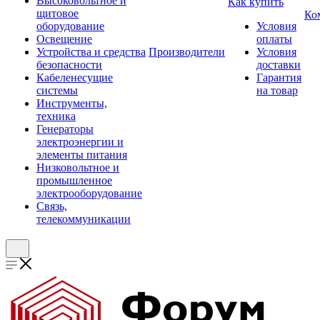
Высоковольтное и
Как купить
щитовое
Ко
оборудование
Условия
Освещение
оплаты
Устройства и средства
Производители
Условия
безопасности
доставки
Кабеленесущие
Гарантия
системы
на товар
Инструменты,
техника
Генераторы
электроэнергии и
элементы питания
Низковольтное и
промышленное
электрооборудование
Связь,
телекоммуникации