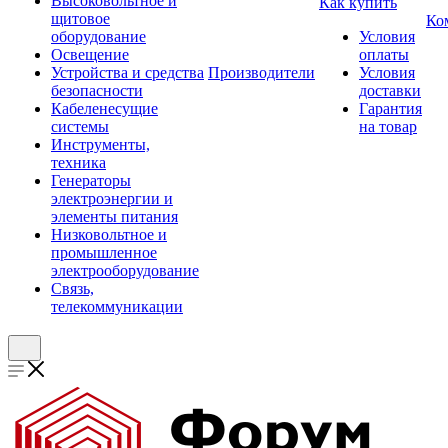
Высоковольтное и
Как купить
щитовое
Ко
оборудование
Условия
Освещение
оплаты
Устройства и средства
Производители
Условия
безопасности
доставки
Кабеленесущие
Гарантия
системы
на товар
Инструменты,
техника
Генераторы
электроэнергии и
элементы питания
Низковольтное и
промышленное
электрооборудование
Связь,
телекоммуникации