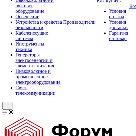
Высоковольтное и
Как купить
щитовое
Ко
оборудование
Условия
Освещение
оплаты
Устройства и средства
Производители
Условия
безопасности
доставки
Кабеленесущие
Гарантия
системы
на товар
Инструменты,
техника
Генераторы
электроэнергии и
элементы питания
Низковольтное и
промышленное
электрооборудование
Связь,
телекоммуникации