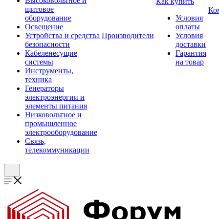
Высоковольтное и
Как купить
щитовое
Ко
оборудование
Условия
Освещение
оплаты
Устройства и средства
Производители
Условия
безопасности
доставки
Кабеленесущие
Гарантия
системы
на товар
Инструменты,
техника
Генераторы
электроэнергии и
элементы питания
Низковольтное и
промышленное
электрооборудование
Связь,
телекоммуникации