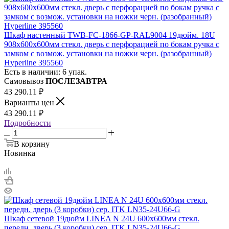
Шкаф настенный TWB-FC-1866-GP-RAL9004 19дюйм. 18U
908х600х600мм стекл. дверь с перфорацией по бокам ручка с
замком с возмож. установки на ножки черн. (разобранный)
Hyperline 395560
Есть в наличии: 6 упак.
Самовывоз
ПОСЛЕЗАВТРА
43 290.11
₽
Варианты цен
43 290.11
₽
Подробности
В корзину
Новинка
Шкаф сетевой 19дюйм LINEA N 24U 600х600мм стекл.
передн. дверь (3 коробки) сер. ITK LN35-24U66-G