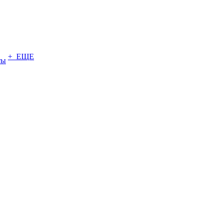
+ ЕЩЕ
ты