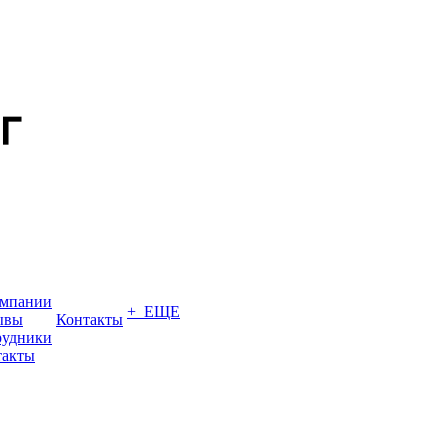
омпании
+ ЕЩЕ
ывы
Контакты
рудники
такты