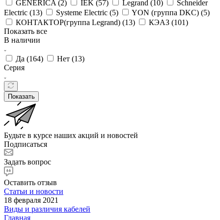
GENERICA (
2
)
IEK (
57
)
Legrand (
10
)
Schneider
Electric (
13
)
Systeme Electric (
5
)
YON (группа DKC) (
5
)
КОНТАКТОР(группа Legrand) (
13
)
КЭАЗ (
101
)
Показать все
В наличии
Да (
164
)
Нет (
13
)
Серия
Показать
Будьте в курсе наших акций и новостей
Подписаться
Задать вопрос
Оставить отзыв
Статьи и новости
18 февраля 2021
Виды и различия кабелей
Главная