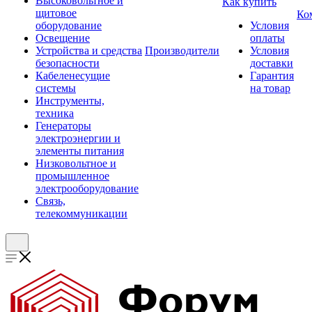
Высоковольтное и
Как купить
щитовое
Ко
оборудование
Условия
Освещение
оплаты
Устройства и средства
Производители
Условия
безопасности
доставки
Кабеленесущие
Гарантия
системы
на товар
Инструменты,
техника
Генераторы
электроэнергии и
элементы питания
Низковольтное и
промышленное
электрооборудование
Связь,
телекоммуникации