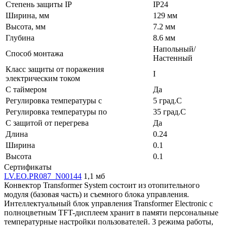
Степень защиты IP
IP24
Ширина, мм
129 мм
Высота, мм
7.2 мм
Глубина
8.6 мм
Напольный/
Способ монтажа
Настенный
Класс защиты от поражения
I
электрическим током
С таймером
Да
Регулировка температуры с
5 град.C
Регулировка температуры по
35 град.C
С защитой от перегрева
Да
Длина
0.24
Ширина
0.1
Высота
0.1
Сертификаты
LV.EO.PR087_N00144
1,1 мб
Конвектор Transformer System состоит из отопительного
модуля (базовая часть) и съемного блока управления.
Интеллектуальный блок управления Transformer Electronic с
полноцветным TFT-дисплеем хранит в памяти персональные
температурные настройки пользователей. 3 режима работы,