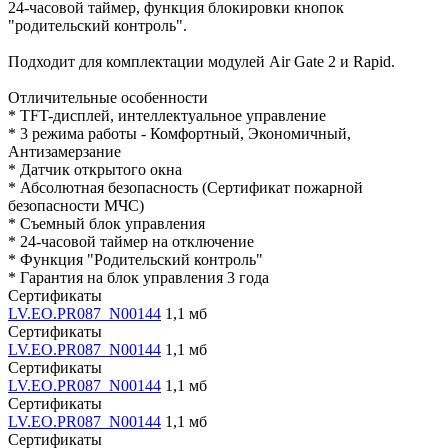
24-часовой таймер, функция блокировки кнопок
"родительский контроль".
Подходит для комплектации модулей Air Gate 2 и Rapid.
Отличительные особенности
* TFT-дисплей, интеллектуальное управление
* 3 режима работы - Комфортный, Экономичный,
Антизамерзание
* Датчик открытого окна
* Абсолютная безопасность (Сертификат пожарной
безопасности МЧС)
* Съемный блок управления
* 24-часовой таймер на отключение
* Функция "Родительский контроль"
* Гарантия на блок управления 3 года
Сертификаты
LV.EO.PR087_N00144
1,1 мб
Сертификаты
LV.EO.PR087_N00144
1,1 мб
Сертификаты
LV.EO.PR087_N00144
1,1 мб
Сертификаты
LV.EO.PR087_N00144
1,1 мб
Сертификаты