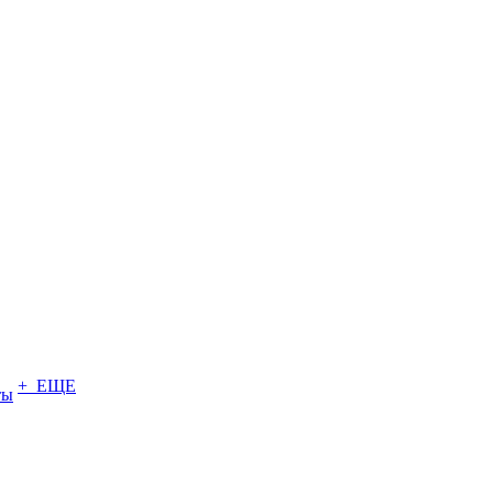
+ ЕЩЕ
ты