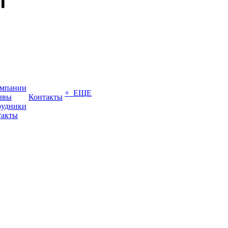
омпании
+ ЕЩЕ
ывы
Контакты
рудники
такты