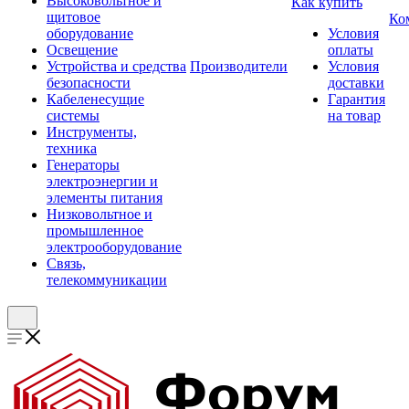
Высоковольтное и
Как купить
щитовое
Ко
оборудование
Условия
Освещение
оплаты
Устройства и средства
Производители
Условия
безопасности
доставки
Кабеленесущие
Гарантия
системы
на товар
Инструменты,
техника
Генераторы
электроэнергии и
элементы питания
Низковольтное и
промышленное
электрооборудование
Связь,
телекоммуникации