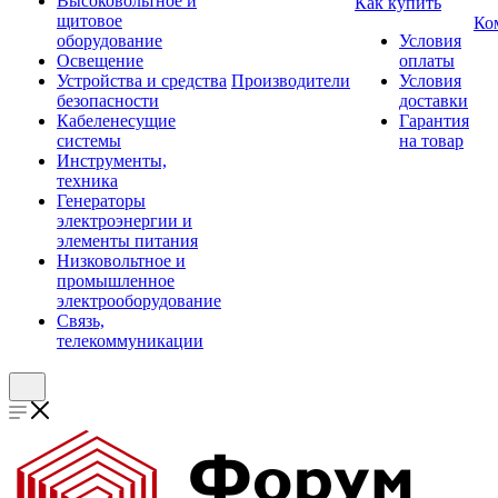
Высоковольтное и
Как купить
щитовое
Ко
оборудование
Условия
Освещение
оплаты
Устройства и средства
Производители
Условия
безопасности
доставки
Кабеленесущие
Гарантия
системы
на товар
Инструменты,
техника
Генераторы
электроэнергии и
элементы питания
Низковольтное и
промышленное
электрооборудование
Связь,
телекоммуникации