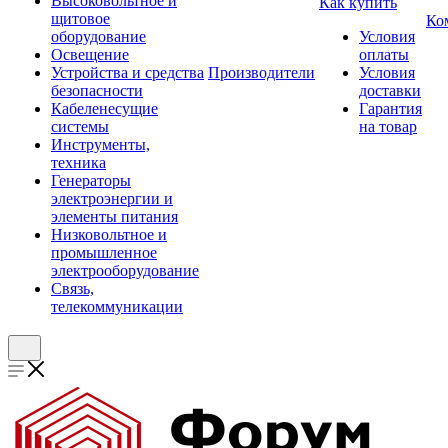
Высоковольтное и
Как купить
щитовое
Ко
оборудование
Условия
Освещение
оплаты
Устройства и средства
Производители
Условия
безопасности
доставки
Кабеленесущие
Гарантия
системы
на товар
Инструменты,
техника
Генераторы
электроэнергии и
элементы питания
Низковольтное и
промышленное
электрооборудование
Связь,
телекоммуникации