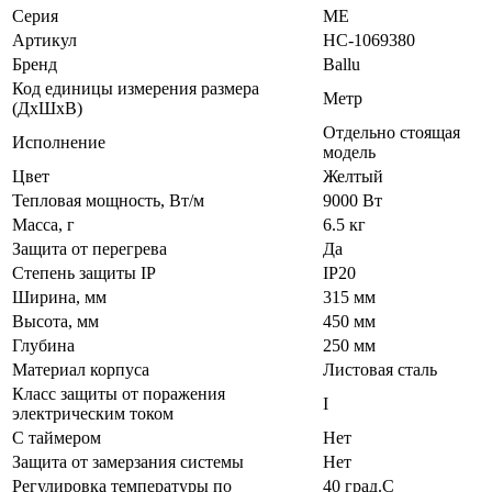
Серия
ME
Артикул
НС-1069380
Бренд
Ballu
Код единицы измерения размера
Метр
(ДхШхВ)
Отдельно стоящая
Исполнение
модель
Цвет
Желтый
Тепловая мощность, Вт/м
9000 Вт
Масса, г
6.5 кг
Защита от перегрева
Да
Степень защиты IP
IP20
Ширина, мм
315 мм
Высота, мм
450 мм
Глубина
250 мм
Материал корпуса
Листовая сталь
Класс защиты от поражения
I
электрическим током
С таймером
Нет
Защита от замерзания системы
Нет
Регулировка температуры по
40 град.C