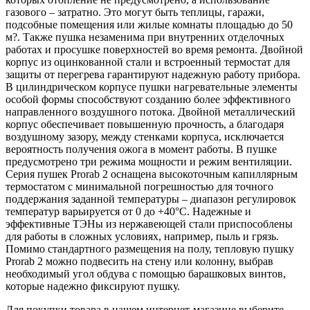
газового – затратно. Это могут быть теплицы, гаражи,
подсобные помещения или жилые комнаты площадью до 50
м?. Также пушка незаменима при внутренних отделочных
работах и просушке поверхностей во время ремонта. Двойной
корпус из оцинкованной стали и встроенный термостат для
защиты от перегрева гарантируют надежную работу прибора.
В цилиндрическом корпусе пушки нагревательные элементы
особой формы способствуют созданию более эффективного
направленного воздушного потока. Двойной металлический
корпус обеспечивает повышенную прочность, а благодаря
воздушному зазору, между стенками корпуса, исключается
вероятность получения ожога в момент работы. В пушке
предусмотрено три режима мощности и режим вентиляции.
Серия пушек Prorab 2 оснащена высокоточным капиллярным
термостатом с минимальной погрешностью для точного
поддержания заданной температуры – диапазон регулировок
температур варьируется от 0 до +40°C. Надежные и
эффективные ТЭНы из нержавеющей стали приспособлены
для работы в сложных условиях, например, пыль и грязь.
Помимо стандартного размещения на полу, тепловую пушку
Prorab 2 можно подвесить на стену или колонну, выбрав
необходимый угол обдува с помощью барашковых винтов,
которые надежно фиксируют пушку.
Для покупки товара в нашем интернет-магазине выберите