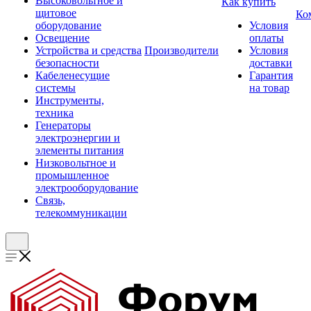
Высоковольтное и
Как купить
щитовое
Ко
оборудование
Условия
Освещение
оплаты
Устройства и средства
Производители
Условия
безопасности
доставки
Кабеленесущие
Гарантия
системы
на товар
Инструменты,
техника
Генераторы
электроэнергии и
элементы питания
Низковольтное и
промышленное
электрооборудование
Связь,
телекоммуникации