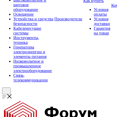
Высоковольтное и
Как купить
щитовое
Ко
оборудование
Условия
Освещение
оплаты
Устройства и средства
Производители
Условия
безопасности
доставки
Кабеленесущие
Гарантия
системы
на товар
Инструменты,
техника
Генераторы
электроэнергии и
элементы питания
Низковольтное и
промышленное
электрооборудование
Связь,
телекоммуникации