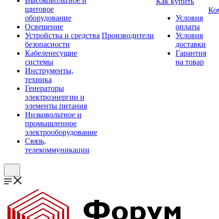
Высоковольтное и
Как купить
щитовое
Ко
оборудование
Условия
Освещение
оплаты
Устройства и средства
Производители
Условия
безопасности
доставки
Кабеленесущие
Гарантия
системы
на товар
Инструменты,
техника
Генераторы
электроэнергии и
элементы питания
Низковольтное и
промышленное
электрооборудование
Связь,
телекоммуникации