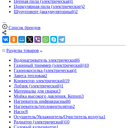
Цепная пила (электрическая)
1
Циркулярная пила (электрические)
2
Шуруповерт (аккумуляторный)
2
...
Список брендов
Разделы товаров
Водонагреватель электрический
6
Газонный триммер (электрический)
10
Газонокосилка (электрическая)
1
Завеса тепловая
2
Конвектор электрический
19
Лобзик (электрический)
1
Материалы для сварки
3
Мойка высокого давления. Керхер
3
Нагреватель инфракрасный
6
Нагреватель/тепловентилятор
2
Насос
8
Осушитель/Увлажнитель/Очиститель воздуха
1
Радиатор (электрический)
10
Садовый культиватор
1