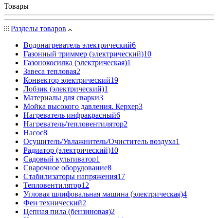
Товары
Разделы товаров
Водонагреватель электрический
6
Газонный триммер (электрический)
10
Газонокосилка (электрическая)
1
Завеса тепловая
2
Конвектор электрический
19
Лобзик (электрический)
1
Материалы для сварки
3
Мойка высокого давления. Керхер
3
Нагреватель инфракрасный
6
Нагреватель/тепловентилятор
2
Насос
8
Осушитель/Увлажнитель/Очиститель воздуха
1
Радиатор (электрический)
10
Садовый культиватор
1
Сварочное оборудование
8
Стабилизаторы напряжения
17
Тепловентилятор
12
Угловая шлифовальная машина (электрическая)
4
Фен технический
2
Цепная пила (бензиновая)
2