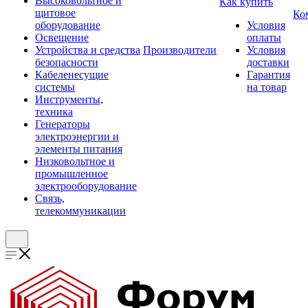
Высоковольтное и
Как купить
щитовое
Ко
оборудование
Условия
Освещение
оплаты
Устройства и средства
Производители
Условия
безопасности
доставки
Кабеленесущие
Гарантия
системы
на товар
Инструменты,
техника
Генераторы
электроэнергии и
элементы питания
Низковольтное и
промышленное
электрооборудование
Связь,
телекоммуникации