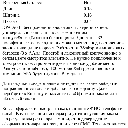
Встроенная батарея
Нет
Длина
0.18
Ширина
0.16
Высота
0.04
ЭРА А03 - беспроводной аналоговый дверной звонок
универсального дизайна в легком прочном
корпусе&nbsp;базового белого цвета. Доступны 32
полифонические мелодии, их можно менять под настроение -
звонок никогда не надоест. Работает от 3&nbsp;мизинчиковых
батареек (3 х ААА). Простой и лаконичный корпус звонка в
белом цвете смотрится элегантно. Не нужно подключение к
электросети, быстро монтируется в любое удобное место.
Радиус действия&nbsp;- 100 метров.&nbsp;Этот звонок от
компании ЭРА будет служить Вам долго.
Для покупки товара в нашем интернет-магазине выберите
понравившийся товар и добавьте его в корзину. Далее
перейдите в Корзину и нажмите на «Оформить заказ» или
«Быстрый заказ».
Когда оформляете быстрый заказ, напишите ФИО, телефон и
e-mail. Вам перезвонит менеджер и уточнит условия заказа.
По результатам разговора вам придет подтверждение
оформления товара на почту или через СМС. Теперь останется