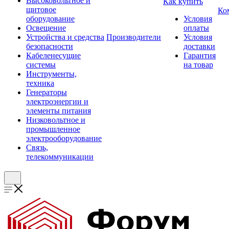
Высоковольтное и
Как купить
щитовое
Ко
оборудование
Условия
Освещение
оплаты
Устройства и средства
Производители
Условия
безопасности
доставки
Кабеленесущие
Гарантия
системы
на товар
Инструменты,
техника
Генераторы
электроэнергии и
элементы питания
Низковольтное и
промышленное
электрооборудование
Связь,
телекоммуникации