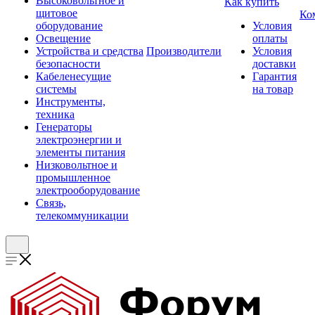
Высоковольтное и
Как купить
щитовое
Ко
оборудование
Условия
Освещение
оплаты
Устройства и средства
Производители
Условия
безопасности
доставки
Кабеленесущие
Гарантия
системы
на товар
Инструменты,
техника
Генераторы
электроэнергии и
элементы питания
Низковольтное и
промышленное
электрооборудование
Связь,
телекоммуникации