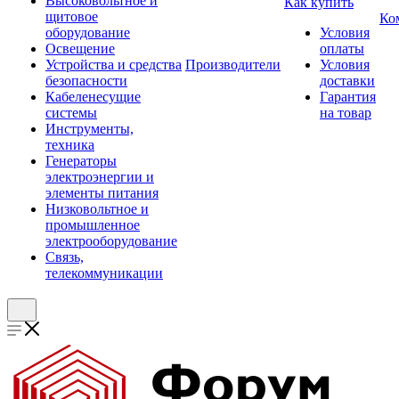
Высоковольтное и
Как купить
щитовое
Ко
оборудование
Условия
Освещение
оплаты
Устройства и средства
Производители
Условия
безопасности
доставки
Кабеленесущие
Гарантия
системы
на товар
Инструменты,
техника
Генераторы
электроэнергии и
элементы питания
Низковольтное и
промышленное
электрооборудование
Связь,
телекоммуникации