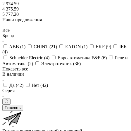
2 974.59
4 375.59
5 777.20
Наши предложения
Все
Бренд
ABB (
1
)
CHINT (
21
)
EATON (
1
)
EKF (
9
)
IEK
(
4
)
Schneider Electric (
4
)
Евроавтоматика F&F (
6
)
Реле и
Автоматика (
2
)
Электротехник (
36
)
Показать все
В наличии
Да (
42
)
Нет (
42
)
Серия
Показать
Будьте в курсе наших акций и новостей