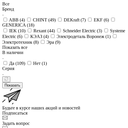
Все
Бренд
ABB (
4
)
CHINT (
49
)
DEKraft (
7
)
EKF (
6
)
GENERICA (
18
)
IEK (
10
)
Rexant (
44
)
Schneider Electric (
3
)
Systeme
Electric (
6
)
КЭАЗ (
4
)
Электродеталь Воронеж (
1
)
Электротехник (
8
)
Эра (
9
)
Показать все
В наличии
Да (
109
)
Нет (
1
)
Серия
Показать
Будьте в курсе наших акций и новостей
Подписаться
Задать вопрос