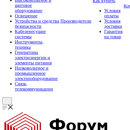
Высоковольтное и
Как купить
щитовое
Ко
оборудование
Условия
Освещение
оплаты
Устройства и средства
Производители
Условия
безопасности
доставки
Кабеленесущие
Гарантия
системы
на товар
Инструменты,
техника
Генераторы
электроэнергии и
элементы питания
Низковольтное и
промышленное
электрооборудование
Связь,
телекоммуникации