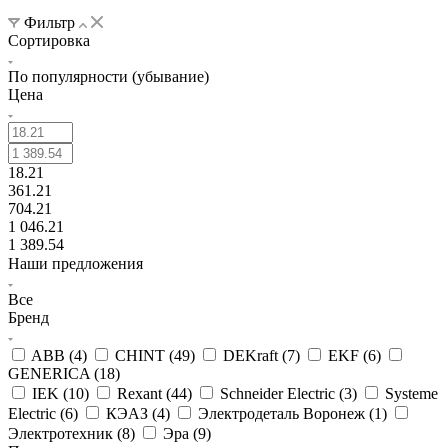
Фильтр
Сортировка
По популярности (убывание)
Цена
18.21
361.21
704.21
1 046.21
1 389.54
Наши предложения
Все
Бренд
ABB (
4
)
CHINT (
49
)
DEKraft (
7
)
EKF (
6
)
GENERICA (
18
)
IEK (
10
)
Rexant (
44
)
Schneider Electric (
3
)
Systeme
Electric (
6
)
КЭАЗ (
4
)
Электродеталь Воронеж (
1
)
Электротехник (
8
)
Эра (
9
)