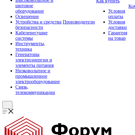
Высоковольтное и
Как купить
щитовое
Ко
оборудование
Условия
Освещение
оплаты
Устройства и средства
Производители
Условия
безопасности
доставки
Кабеленесущие
Гарантия
системы
на товар
Инструменты,
техника
Генераторы
электроэнергии и
элементы питания
Низковольтное и
промышленное
электрооборудование
Связь,
телекоммуникации