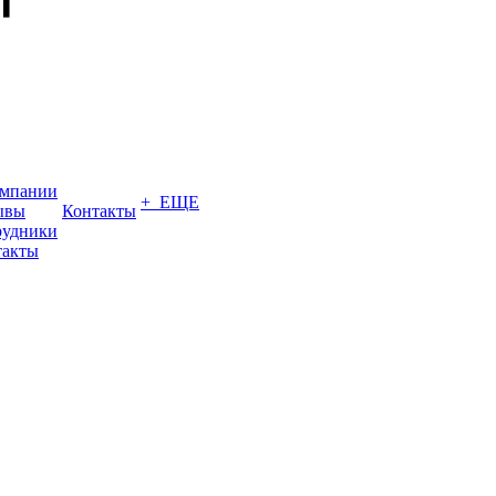
омпании
+ ЕЩЕ
ывы
Контакты
рудники
такты