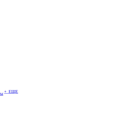
+ ЕЩЕ
ты