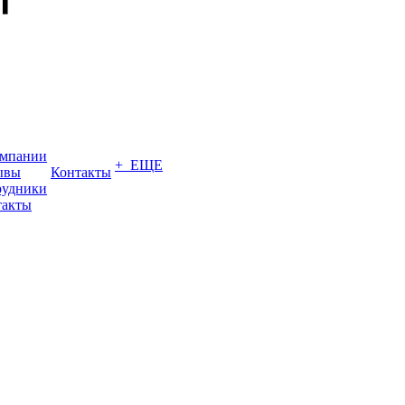
омпании
+ ЕЩЕ
ывы
Контакты
рудники
такты