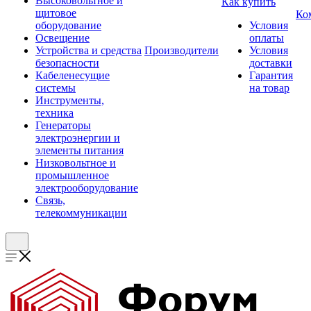
Высоковольтное и
Как купить
щитовое
Ко
оборудование
Условия
Освещение
оплаты
Устройства и средства
Производители
Условия
безопасности
доставки
Кабеленесущие
Гарантия
системы
на товар
Инструменты,
техника
Генераторы
электроэнергии и
элементы питания
Низковольтное и
промышленное
электрооборудование
Связь,
телекоммуникации