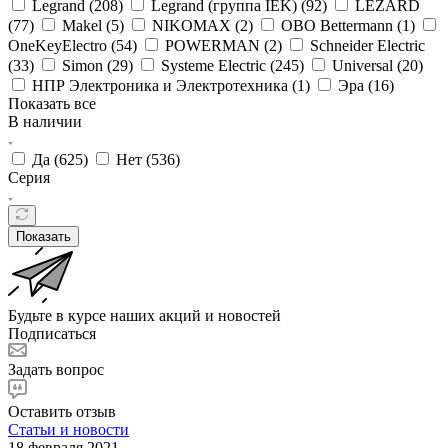
Legrand (
208
)
Legrand (группа IEK) (
92
)
LEZARD
(
77
)
Makel (
5
)
NIKOMAX (
2
)
OBO Bettermann (
1
)
OneKeyElectro (
54
)
POWERMAN (
2
)
Schneider Electric
(
33
)
Simon (
29
)
Systeme Electric (
245
)
Universal (
20
)
НПР Электроника и Электротехника (
1
)
Эра (
16
)
Показать все
В наличии
Да (
625
)
Нет (
536
)
Серия
Показать
Будьте в курсе наших акций и новостей
Подписаться
Задать вопрос
Оставить отзыв
Статьи и новости
18 февраля 2021