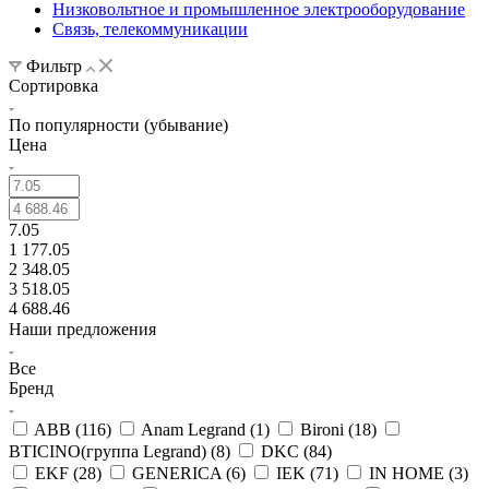
Низковольтное и промышленное электрооборудование
Связь, телекоммуникации
Фильтр
Сортировка
По популярности (убывание)
Цена
7.05
1 177.05
2 348.05
3 518.05
4 688.46
Наши предложения
Все
Бренд
ABB (
116
)
Anam Legrand (
1
)
Bironi (
18
)
BTICINO(группа Legrand) (
8
)
DKC (
84
)
EKF (
28
)
GENERICA (
6
)
IEK (
71
)
IN HOME (
3
)