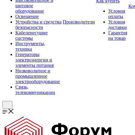
Высоковольтное и
Как купить
щитовое
Ко
оборудование
Условия
Освещение
оплаты
Устройства и средства
Производители
Условия
безопасности
доставки
Кабеленесущие
Гарантия
системы
на товар
Инструменты,
техника
Генераторы
электроэнергии и
элементы питания
Низковольтное и
промышленное
электрооборудование
Связь,
телекоммуникации