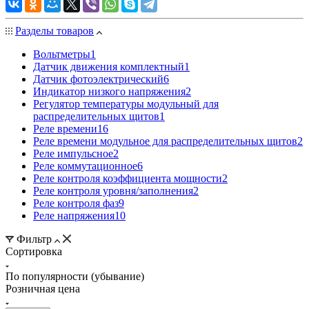
Разделы товаров
Вольтметры
1
Датчик движения комплектный
1
Датчик фотоэлектрический
6
Индикатор низкого напряжения
2
Регулятор температуры модульный для
распределительных щитов
1
Реле времени
16
Реле времени модульное для распределительных щитов
2
Реле импульсное
2
Реле коммутационное
6
Реле контроля коэффициента мощности
2
Реле контроля уровня/заполнения
2
Реле контроля фаз
9
Реле напряжения
10
Фильтр
Сортировка
По популярности (убывание)
Розничная цена