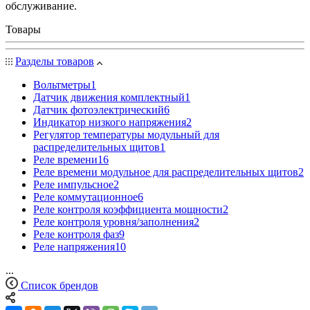
обслуживание.
Товары
Разделы товаров
Вольтметры
1
Датчик движения комплектный
1
Датчик фотоэлектрический
6
Индикатор низкого напряжения
2
Регулятор температуры модульный для
распределительных щитов
1
Реле времени
16
Реле времени модульное для распределительных щитов
2
Реле импульсное
2
Реле коммутационное
6
Реле контроля коэффициента мощности
2
Реле контроля уровня/заполнения
2
Реле контроля фаз
9
Реле напряжения
10
...
Список брендов