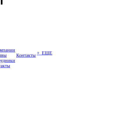
омпании
+ ЕЩЕ
ывы
Контакты
рудники
такты