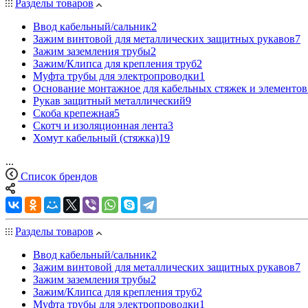
Разделы товаров
Ввод кабельный/сальник
2
Зажим винтовой для металлических защитных рукавов
7
Зажим заземления трубы
2
Зажим/Клипса для крепления труб
2
Муфта трубы для электропроводки
1
Основание монтажное для кабельных стяжек и элементов
Рукав защитный металлический
9
Скоба крепежная
5
Скотч и изоляционная лента
3
Хомут кабельный (стяжка)
19
...
Список брендов
Разделы товаров
Ввод кабельный/сальник
2
Зажим винтовой для металлических защитных рукавов
7
Зажим заземления трубы
2
Зажим/Клипса для крепления труб
2
Муфта трубы для электропроводки
1