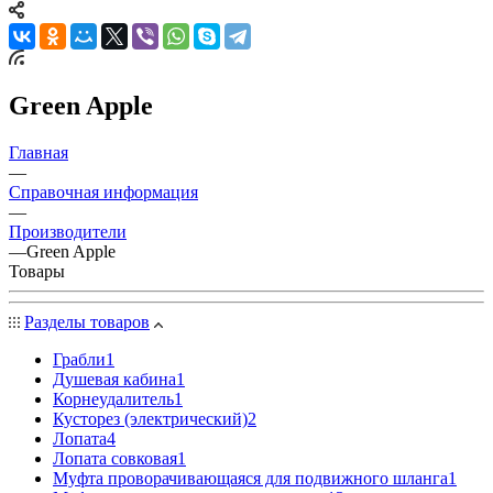
Green Apple
Главная
—
Справочная информация
—
Производители
—
Green Apple
Товары
Разделы товаров
Грабли
1
Душевая кабина
1
Корнеудалитель
1
Кусторез (электрический)
2
Лопата
4
Лопата совковая
1
Муфта проворачивающаяся для подвижного шланга
1