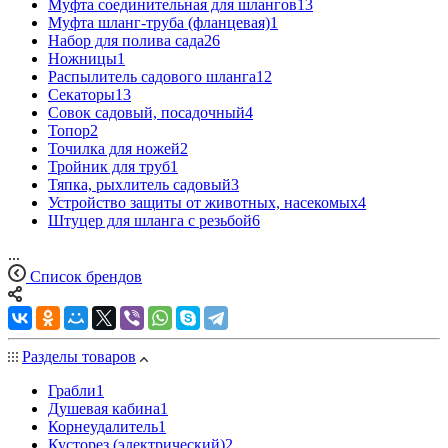
Муфта соединительная для шлангов
13
Муфта шланг-труба (фланцевая)
1
Набор для полива сада
26
Ножницы
1
Распылитель садового шланга
12
Секаторы
13
Совок садовый, посадочный
4
Топор
2
Точилка для ножей
2
Тройник для труб
1
Тяпка, рыхлитель садовый
3
Устройство защиты от животных, насекомых
4
Штуцер для шланга с резьбой
6
...
Список брендов
Разделы товаров
Грабли
1
Душевая кабина
1
Корнеудалитель
1
Кусторез (электрический)
2