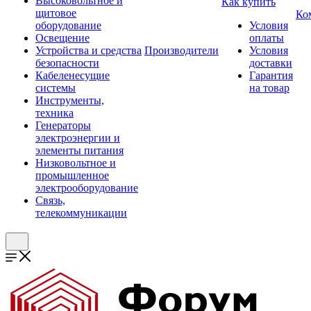
Высоковольтное и
Как купить
щитовое
Ко
оборудование
Условия
Освещение
оплаты
Устройства и средства
Производители
Условия
безопасности
доставки
Кабеленесущие
Гарантия
системы
на товар
Инструменты,
техника
Генераторы
электроэнергии и
элементы питания
Низковольтное и
промышленное
электрооборудование
Связь,
телекоммуникации