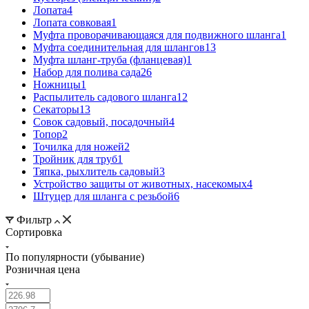
Лопата
4
Лопата совковая
1
Муфта проворачивающаяся для подвижного шланга
1
Муфта соединительная для шлангов
13
Муфта шланг-труба (фланцевая)
1
Набор для полива сада
26
Ножницы
1
Распылитель садового шланга
12
Секаторы
13
Совок садовый, посадочный
4
Топор
2
Точилка для ножей
2
Тройник для труб
1
Тяпка, рыхлитель садовый
3
Устройство защиты от животных, насекомых
4
Штуцер для шланга с резьбой
6
Фильтр
Сортировка
По популярности (убывание)
Розничная цена