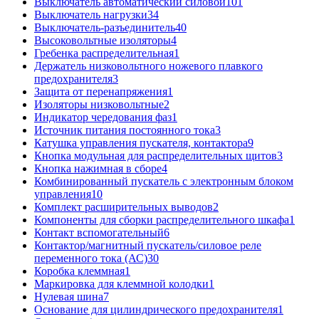
Выключатель автоматический силовой
101
Выключатель нагрузки
34
Выключатель-разъединитель
40
Высоковольтные изоляторы
4
Гребенка распределительная
1
Держатель низковольтного ножевого плавкого
предохранителя
3
Защита от перенапряжения
1
Изоляторы низковольтные
2
Индикатор чередования фаз
1
Источник питания постоянного тока
3
Катушка управления пускателя, контактора
9
Кнопка модульная для распределительных щитов
3
Кнопка нажимная в сборе
4
Комбинированный пускатель с электронным блоком
управления
10
Комплект расширительных выводов
2
Компоненты для сборки распределительного шкафа
1
Контакт вспомогательный
6
Контактор/магнитный пускатель/силовое реле
переменного тока (АС)
30
Коробка клеммная
1
Маркировка для клеммной колодки
1
Нулевая шина
7
Основание для цилиндрического предохранителя
1