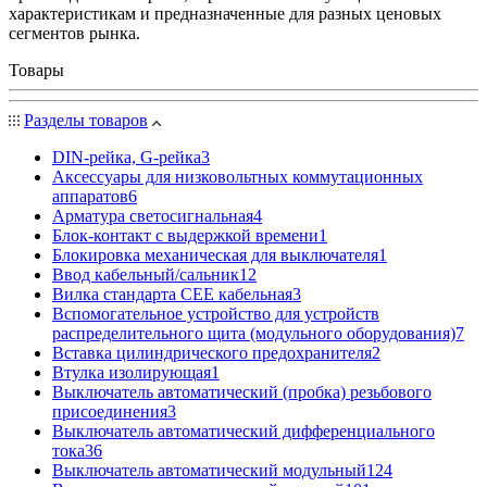
характеристикам и предназначенные для разных ценовых
сегментов рынка.
Товары
Разделы товаров
DIN-рейка, G-рейка
3
Аксессуары для низковольтных коммутационных
аппаратов
6
Арматура светосигнальная
4
Блок-контакт с выдержкой времени
1
Блокировка механическая для выключателя
1
Ввод кабельный/сальник
12
Вилка стандарта CEE кабельная
3
Вспомогательное устройство для устройств
распределительного щита (модульного оборудования)
7
Вставка цилиндрического предохранителя
2
Втулка изолирующая
1
Выключатель автоматический (пробка) резьбового
присоединения
3
Выключатель автоматический дифференциального
тока
36
Выключатель автоматический модульный
124