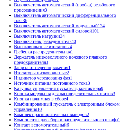
Выключатель автоматический (пробка) резьбового
присоединения
3
Выключатель автоматический дифференциального
тока
36
Выключатель автоматический модульный
124
Выключатель автоматический силовой
101
Выключатель нагрузки
34
Выключатель-разъединитель
40
Высоковольтные изоляторы
4
Гребенка распределительная
1
Держатель низковольтного ножевого плавкого
предохранителя
3
Защита от перенапряжения
1
Изоляторы низковольтные
2
Индикатор чередования фаз
1
Источник питания постоянного тока
3
Катушка управления пускателя, контактора
9
Кнопка модульная для распределительных щитов
3
Кнопка нажимная в сборе
4
Комбинированный пускатель с электронным блоком
управления
10
Комплект расширительных выводов
2
Компоненты для сборки распределительного шкафа
1
Контакт вспомогательный
6