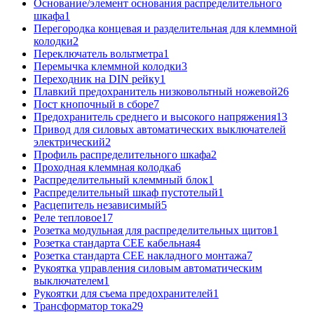
Основание/элемент основания распределительного
шкафа
1
Перегородка концевая и разделительная для клеммной
колодки
2
Переключатель вольтметра
1
Перемычка клеммной колодки
3
Переходник на DIN рейку
1
Плавкий предохранитель низковольтный ножевой
26
Пост кнопочный в сборе
7
Предохранитель среднего и высокого напряжения
13
Привод для силовых автоматических выключателей
электрический
2
Профиль распределительного шкафа
2
Проходная клеммная колодка
6
Распределительный клеммный блок
1
Распределительный шкаф пустотелый
1
Расцепитель независимый
5
Реле тепловое
17
Розетка модульная для распределительных щитов
1
Розетка стандарта СЕЕ кабельная
4
Розетка стандарта СЕЕ накладного монтажа
7
Рукоятка управления силовым автоматическим
выключателем
1
Рукоятки для съема предохранителей
1
Трансформатор тока
29