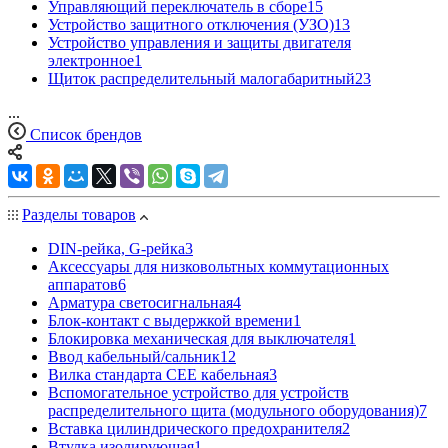
Управляющий переключатель в сборе
15
Устройство защитного отключения (УЗО)
13
Устройство управления и защиты двигателя
электронное
1
Щиток распределительный малогабаритный
23
...
Список брендов
Разделы товаров
DIN-рейка, G-рейка
3
Аксессуары для низковольтных коммутационных
аппаратов
6
Арматура светосигнальная
4
Блок-контакт с выдержкой времени
1
Блокировка механическая для выключателя
1
Ввод кабельный/сальник
12
Вилка стандарта CEE кабельная
3
Вспомогательное устройство для устройств
распределительного щита (модульного оборудования)
7
Вставка цилиндрического предохранителя
2
Втулка изолирующая
1