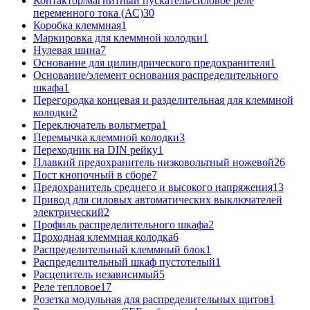
Контактор/магнитный пускатель/силовое реле
переменного тока (АС)
30
Коробка клеммная
1
Маркировка для клеммной колодки
1
Нулевая шина
7
Основание для цилиндрического предохранителя
1
Основание/элемент основания распределительного
шкафа
1
Перегородка концевая и разделительная для клеммной
колодки
2
Переключатель вольтметра
1
Перемычка клеммной колодки
3
Переходник на DIN рейку
1
Плавкий предохранитель низковольтный ножевой
26
Пост кнопочный в сборе
7
Предохранитель среднего и высокого напряжения
13
Привод для силовых автоматических выключателей
электрический
2
Профиль распределительного шкафа
2
Проходная клеммная колодка
6
Распределительный клеммный блок
1
Распределительный шкаф пустотелый
1
Расцепитель независимый
5
Реле тепловое
17
Розетка модульная для распределительных щитов
1