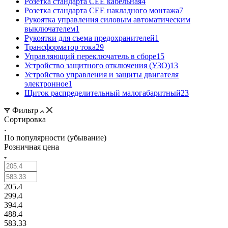
Розетка стандарта СЕЕ кабельная
4
Розетка стандарта СЕЕ накладного монтажа
7
Рукоятка управления силовым автоматическим
выключателем
1
Рукоятки для съема предохранителей
1
Трансформатор тока
29
Управляющий переключатель в сборе
15
Устройство защитного отключения (УЗО)
13
Устройство управления и защиты двигателя
электронное
1
Щиток распределительный малогабаритный
23
Фильтр
Сортировка
По популярности (убывание)
Розничная цена
205.4
299.4
394.4
488.4
583.33