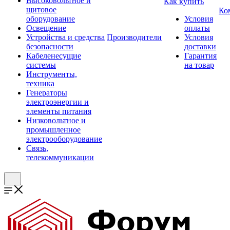
Высоковольтное и
Как купить
щитовое
Ко
оборудование
Условия
Освещение
оплаты
Устройства и средства
Производители
Условия
безопасности
доставки
Кабеленесущие
Гарантия
системы
на товар
Инструменты,
техника
Генераторы
электроэнергии и
элементы питания
Низковольтное и
промышленное
электрооборудование
Связь,
телекоммуникации