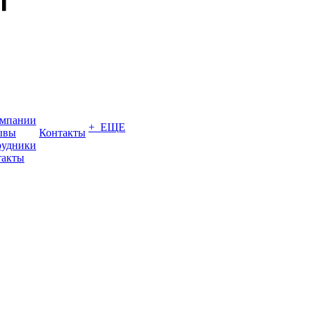
омпании
+ ЕЩЕ
ывы
Контакты
рудники
такты