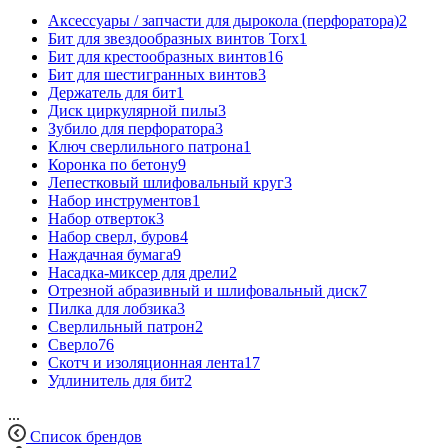
Аксессуары / запчасти для дырокола (перфоратора)
2
Бит для звездообразных винтов Torx
1
Бит для крестообразных винтов
16
Бит для шестигранных винтов
3
Держатель для бит
1
Диск циркулярной пилы
3
Зубило для перфоратора
3
Ключ сверлильного патрона
1
Коронка по бетону
9
Лепестковый шлифовальный круг
3
Набор инструментов
1
Набор отверток
3
Набор сверл, буров
4
Наждачная бумага
9
Насадка-миксер для дрели
2
Отрезной абразивный и шлифовальный диск
7
Пилка для лобзика
3
Сверлильный патрон
2
Сверло
76
Скотч и изоляционная лента
17
Удлинитель для бит
2
...
Список брендов