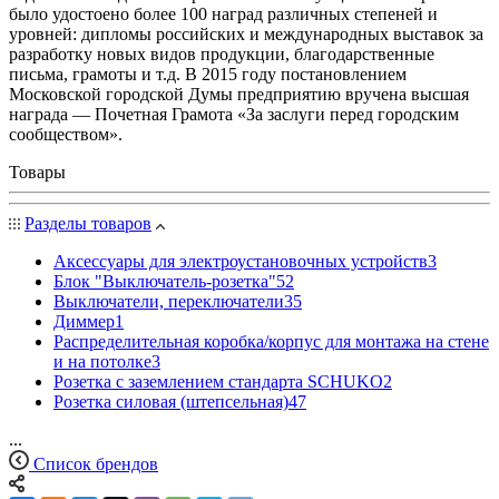
было удостоено более 100 наград различных степеней и
уровней: дипломы российских и международных выставок за
разработку новых видов продукции, благодарственные
письма, грамоты и т.д. В 2015 году постановлением
Московской городской Думы предприятию вручена высшая
награда — Почетная Грамота «За заслуги перед городским
сообществом».
Товары
Разделы товаров
Аксессуары для электроустановочных устройств
3
Блок "Выключатель-розетка"
52
Выключатели, переключатели
35
Диммер
1
Распределительная коробка/корпус для монтажа на стене
и на потолке
3
Розетка с заземлением стандарта SCHUKO
2
Розетка силовая (штепсельная)
47
...
Список брендов