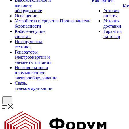
Высоковольтное и
Как купить
щитовое
Ко
оборудование
Условия
Освещение
оплаты
Устройства и средства
Производители
Условия
безопасности
доставки
Кабеленесущие
Гарантия
системы
на товар
Инструменты,
техника
Генераторы
электроэнергии и
элементы питания
Низковольтное и
промышленное
электрооборудование
Связь,
телекоммуникации