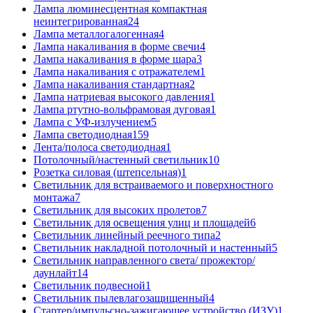
Лампа люминесцентная компактная
неинтегрированная
24
Лампа металлогалогенная
4
Лампа накаливания в форме свечи
4
Лампа накаливания в форме шара
3
Лампа накаливания с отражателем
1
Лампа накаливания стандартная
2
Лампа натриевая высокого давления
1
Лампа ртутно-вольфрамовая дуговая
1
Лампа с УФ-излучением
5
Лампа светодиодная
159
Лента/полоса светодиодная
1
Потолочный/настенный светильник
10
Розетка силовая (штепсельная)
1
Светильник для встраиваемого и поверхностного
монтажа
7
Светильник для высоких пролетов
7
Светильник для освещения улиц и площадей
6
Светильник линейный реечного типа
2
Светильник накладной потолочный и настенный
5
Светильник направленного света/ прожектор/
даунлайт
14
Светильник подвесной
1
Светильник пылевлагозащищенный
4
Стартер/импульсно-зажигающее устройство (ИЗУ)
1