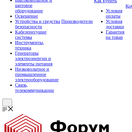
Высоковольтное и
Как купить
щитовое
Ко
оборудование
Условия
Освещение
оплаты
Устройства и средства
Производители
Условия
безопасности
доставки
Кабеленесущие
Гарантия
системы
на товар
Инструменты,
техника
Генераторы
электроэнергии и
элементы питания
Низковольтное и
промышленное
электрооборудование
Связь,
телекоммуникации