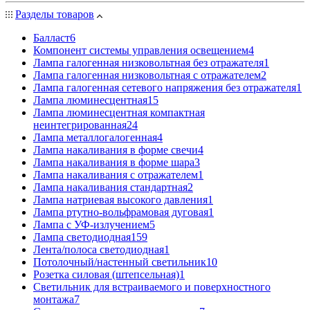
Разделы товаров
Балласт
6
Компонент системы управления освещением
4
Лампа галогенная низковольтная без отражателя
1
Лампа галогенная низковольтная с отражателем
2
Лампа галогенная сетевого напряжения без отражателя
1
Лампа люминесцентная
15
Лампа люминесцентная компактная
неинтегрированная
24
Лампа металлогалогенная
4
Лампа накаливания в форме свечи
4
Лампа накаливания в форме шара
3
Лампа накаливания с отражателем
1
Лампа накаливания стандартная
2
Лампа натриевая высокого давления
1
Лампа ртутно-вольфрамовая дуговая
1
Лампа с УФ-излучением
5
Лампа светодиодная
159
Лента/полоса светодиодная
1
Потолочный/настенный светильник
10
Розетка силовая (штепсельная)
1
Светильник для встраиваемого и поверхностного
монтажа
7