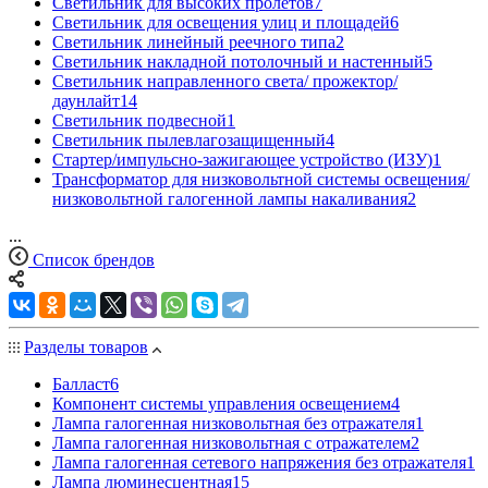
Светильник для высоких пролетов
7
Светильник для освещения улиц и площадей
6
Светильник линейный реечного типа
2
Светильник накладной потолочный и настенный
5
Светильник направленного света/ прожектор/
даунлайт
14
Светильник подвесной
1
Светильник пылевлагозащищенный
4
Стартер/импульсно-зажигающее устройство (ИЗУ)
1
Трансформатор для низковольтной системы освещения/
низковольтной галогенной лампы накаливания
2
...
Список брендов
Разделы товаров
Балласт
6
Компонент системы управления освещением
4
Лампа галогенная низковольтная без отражателя
1
Лампа галогенная низковольтная с отражателем
2
Лампа галогенная сетевого напряжения без отражателя
1
Лампа люминесцентная
15