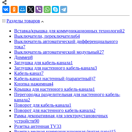
Разделы товаров
Вставка/крышка для коммуникационных технологий
2
Выключатели, переключатели
64
Выключатель автоматический дифференциального
тока
7
Выключатель автоматический модульный
27
Диммер
8
Заглушка для кабель-канала
1
Заглушка для настенного кабель-канала
3
Кабель-канал
7
Кабель-канал настенный (парапетный)
7
Кнопка нажимная
4
Крышка для настенного кабель-канала
1
Перегородка разделительная для настенного кабель-
канала
2
Поворот для кабель-канала
1
Поворот для настенного кабель-канала
2
Рамка декоративная для электроустановочных
устройств
90
Розетка антенная TV
33
Розетка медная коммуникационная (витая пара)
15