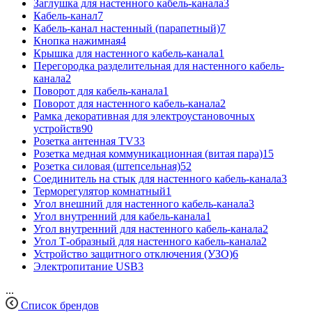
Заглушка для настенного кабель-канала
3
Кабель-канал
7
Кабель-канал настенный (парапетный)
7
Кнопка нажимная
4
Крышка для настенного кабель-канала
1
Перегородка разделительная для настенного кабель-
канала
2
Поворот для кабель-канала
1
Поворот для настенного кабель-канала
2
Рамка декоративная для электроустановочных
устройств
90
Розетка антенная TV
33
Розетка медная коммуникационная (витая пара)
15
Розетка силовая (штепсельная)
52
Соединитель на стык для настенного кабель-канала
3
Терморегулятор комнатный
1
Угол внешний для настенного кабель-канала
3
Угол внутренний для кабель-канала
1
Угол внутренний для настенного кабель-канала
2
Угол Т-образный для настенного кабель-канала
2
Устройство защитного отключения (УЗО)
6
Электропитание USB
3
...
Список брендов