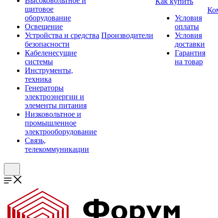
Высоковольтное и
Как купить
щитовое
Ко
оборудование
Условия
Освещение
оплаты
Устройства и средства
Производители
Условия
безопасности
доставки
Кабеленесущие
Гарантия
системы
на товар
Инструменты,
техника
Генераторы
электроэнергии и
элементы питания
Низковольтное и
промышленное
электрооборудование
Связь,
телекоммуникации