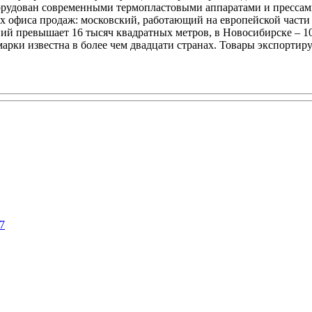
борудован современными термопластовыми аппаратами и прессами
ых офиса продаж: московский, работающий на европейской част
 превышает 16 тысяч квадратных метров, в Новосибирске – 10 0
арки известна в более чем двадцати странах. Товары экспортиру
7