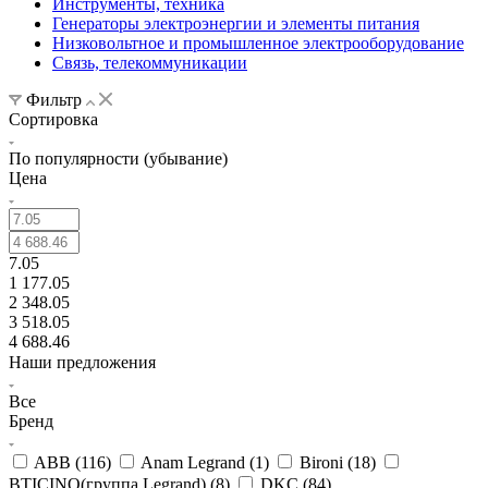
Инструменты, техника
Генераторы электроэнергии и элементы питания
Низковольтное и промышленное электрооборудование
Связь, телекоммуникации
Фильтр
Сортировка
По популярности (убывание)
Цена
7.05
1 177.05
2 348.05
3 518.05
4 688.46
Наши предложения
Все
Бренд
ABB (
116
)
Anam Legrand (
1
)
Bironi (
18
)
BTICINO(группа Legrand) (
8
)
DKC (
84
)