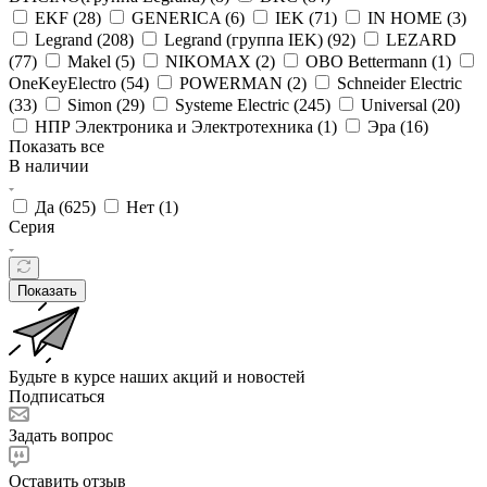
EKF (
28
)
GENERICA (
6
)
IEK (
71
)
IN HOME (
3
)
Legrand (
208
)
Legrand (группа IEK) (
92
)
LEZARD
(
77
)
Makel (
5
)
NIKOMAX (
2
)
OBO Bettermann (
1
)
OneKeyElectro (
54
)
POWERMAN (
2
)
Schneider Electric
(
33
)
Simon (
29
)
Systeme Electric (
245
)
Universal (
20
)
НПР Электроника и Электротехника (
1
)
Эра (
16
)
Показать все
В наличии
Да (
625
)
Нет (
1
)
Серия
Показать
Будьте в курсе наших акций и новостей
Подписаться
Задать вопрос
Оставить отзыв