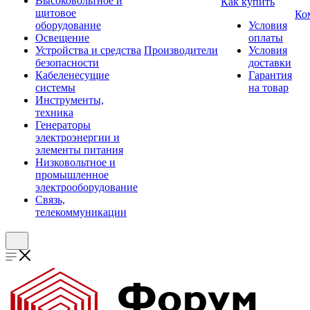
Высоковольтное и
Как купить
щитовое
Ко
оборудование
Условия
Освещение
оплаты
Устройства и средства
Производители
Условия
безопасности
доставки
Кабеленесущие
Гарантия
системы
на товар
Инструменты,
техника
Генераторы
электроэнергии и
элементы питания
Низковольтное и
промышленное
электрооборудование
Связь,
телекоммуникации