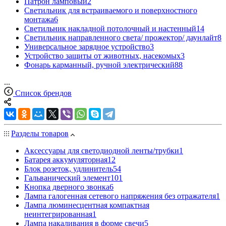
Патрон ламповый
2
Светильник для встраиваемого и поверхностного
монтажа
6
Светильник накладной потолочный и настенный
14
Светильник направленного света/ прожектор/ даунлайт
8
Универсальное зарядное устройство
3
Устройство защиты от животных, насекомых
3
Фонарь карманный, ручной электрический
88
...
Список брендов
Разделы товаров
Аксессуары для светодиодной ленты/трубки
1
Батарея аккумуляторная
12
Блок розеток, удлинитель
54
Гальванический элемент
101
Кнопка дверного звонка
6
Лампа галогенная сетевого напряжения без отражателя
1
Лампа люминесцентная компактная
неинтегрированная
1
Лампа накаливания в форме свечи
5