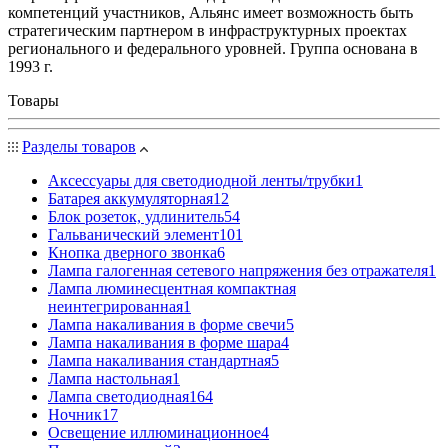
компетенций участников, Альянс имеет возможность быть
стратегическим партнером в инфраструктурных проектах
регионального и федерального уровней. Группа основана в
1993 г.
Товары
Разделы товаров
Аксессуары для светодиодной ленты/трубки
1
Батарея аккумуляторная
12
Блок розеток, удлинитель
54
Гальванический элемент
101
Кнопка дверного звонка
6
Лампа галогенная сетевого напряжения без отражателя
1
Лампа люминесцентная компактная
неинтегрированная
1
Лампа накаливания в форме свечи
5
Лампа накаливания в форме шара
4
Лампа накаливания стандартная
5
Лампа настольная
1
Лампа светодиодная
164
Ночник
17
Освещение иллюминационное
4