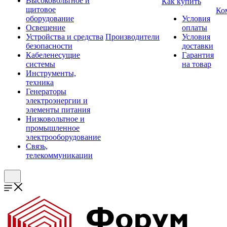
Высоковольтное и
Как купить
щитовое
Ко
оборудование
Условия
Освещение
оплаты
Устройства и средства
Производители
Условия
безопасности
доставки
Кабеленесущие
Гарантия
системы
на товар
Инструменты,
техника
Генераторы
электроэнергии и
элементы питания
Низковольтное и
промышленное
электрооборудование
Связь,
телекоммуникации