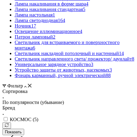
Лампа накаливания в форме шара
4
Лампа накаливания стандартная
5
Лампа настольная
1
Лампа светодиодная
164
Ночник
17
Освещение иллюминационное
4
Патрон ламповый
2
Светильник для встраиваемого и поверхностного
монтажа
6
Светильник накладной потолочный и настенный
14
Светильник направленного света/ прожектор/ даунлайт
8
Универсальное зарядное устройство
3
Устройство защиты от животных, насекомых
3
Фонарь карманный, ручной электрический
88
Фильтр
Сортировка
По популярности (убывание)
Бренд
КОСМОС (
5
)
Показать