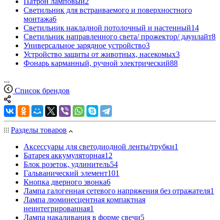
Патрон ламповый
2
Светильник для встраиваемого и поверхностного
монтажа
6
Светильник накладной потолочный и настенный
14
Светильник направленного света/ прожектор/ даунлайт
8
Универсальное зарядное устройство
3
Устройство защиты от животных, насекомых
3
Фонарь карманный, ручной электрический
88
...
Список брендов
Разделы товаров
Аксессуары для светодиодной ленты/трубки
1
Батарея аккумуляторная
12
Блок розеток, удлинитель
54
Гальванический элемент
101
Кнопка дверного звонка
6
Лампа галогенная сетевого напряжения без отражателя
1
Лампа люминесцентная компактная
неинтегрированная
1
Лампа накаливания в форме свечи
5