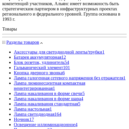
компетенций участников, Альянс имеет возможность быть
стратегическим партнером в инфраструктурных проектах
регионального и федерального уровней. Группа основана в
1993 г.
Товары
Разделы товаров
Аксессуары для светодиодной ленты/трубки
1
Батарея аккумуляторная
12
Блок розеток, удлинитель
54
Гальванический элемент
101
Кнопка дверного звонка
6
Лампа галогенная сетевого напряжения без отражателя
1
Лампа люминесцентная компактная
неинтегрированная
1
Лампа накаливания в форме свечи
5
Лампа накаливания в форме шара
4
Лампа накаливания стандартная
5
Лампа настольная
1
Лампа светодиодная
164
Ночник
17
Освещение иллюминационное
4