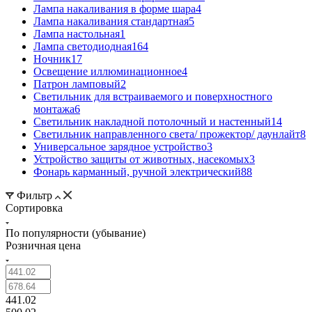
Лампа накаливания в форме шара
4
Лампа накаливания стандартная
5
Лампа настольная
1
Лампа светодиодная
164
Ночник
17
Освещение иллюминационное
4
Патрон ламповый
2
Светильник для встраиваемого и поверхностного
монтажа
6
Светильник накладной потолочный и настенный
14
Светильник направленного света/ прожектор/ даунлайт
8
Универсальное зарядное устройство
3
Устройство защиты от животных, насекомых
3
Фонарь карманный, ручной электрический
88
Фильтр
Сортировка
По популярности (убывание)
Розничная цена
441.02