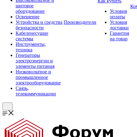
Высоковольтное и
Как купить
щитовое
Ко
оборудование
Условия
Освещение
оплаты
Устройства и средства
Производители
Условия
безопасности
доставки
Кабеленесущие
Гарантия
системы
на товар
Инструменты,
техника
Генераторы
электроэнергии и
элементы питания
Низковольтное и
промышленное
электрооборудование
Связь,
телекоммуникации