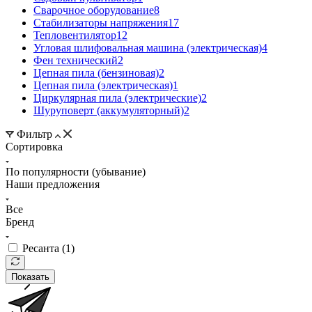
Сварочное оборудование
8
Стабилизаторы напряжения
17
Тепловентилятор
12
Угловая шлифовальная машина (электрическая)
4
Фен технический
2
Цепная пила (бензиновая)
2
Цепная пила (электрическая)
1
Циркулярная пила (электрические)
2
Шуруповерт (аккумуляторный)
2
Фильтр
Сортировка
По популярности (убывание)
Наши предложения
Все
Бренд
Ресанта (
1
)
Показать