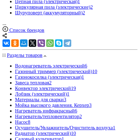
Цепная пила (электрическая)
1
Циркулярная пила (электрические)
2
Шуруповерт (аккумуляторный)
2
...
Список брендов
Разделы товаров
Водонагреватель электрический
6
Газонный триммер (электрический)
10
Газонокосилка (электрическая)
1
Завеса тепловая
2
Конвектор электрический
19
Лобзик (электрический)
1
Материалы для сварки
3
Мойка высокого давления. Керхер
3
Нагреватель инфракрасный
6
Нагреватель/тепловентилятор
2
Насос
8
Осушитель/Увлажнитель/Очиститель воздуха
1
Радиатор (электрический)
10
Садовый культиватор
1