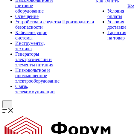
Высоковольтное и
Как купить
щитовое
Ко
оборудование
Условия
Освещение
оплаты
Устройства и средства
Производители
Условия
безопасности
доставки
Кабеленесущие
Гарантия
системы
на товар
Инструменты,
техника
Генераторы
электроэнергии и
элементы питания
Низковольтное и
промышленное
электрооборудование
Связь,
телекоммуникации