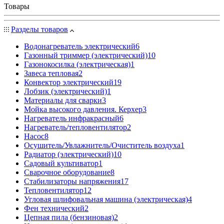
Товары
Разделы товаров
Водонагреватель электрический
6
Газонный триммер (электрический)
10
Газонокосилка (электрическая)
1
Завеса тепловая
2
Конвектор электрический
19
Лобзик (электрический)
1
Материалы для сварки
3
Мойка высокого давления. Керхер
3
Нагреватель инфракрасный
6
Нагреватель/тепловентилятор
2
Насос
8
Осушитель/Увлажнитель/Очиститель воздуха
1
Радиатор (электрический)
10
Садовый культиватор
1
Сварочное оборудование
8
Стабилизаторы напряжения
17
Тепловентилятор
12
Угловая шлифовальная машина (электрическая)
4
Фен технический
2
Цепная пила (бензиновая)
2