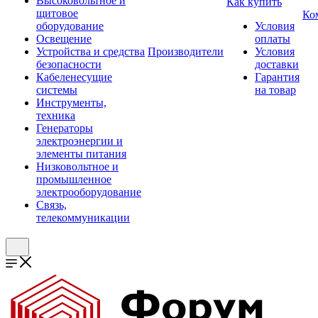
Высоковольтное и
Как купить
щитовое
Ко
оборудование
Условия
Освещение
оплаты
Устройства и средства
Производители
Условия
безопасности
доставки
Кабеленесущие
Гарантия
системы
на товар
Инструменты,
техника
Генераторы
электроэнергии и
элементы питания
Низковольтное и
промышленное
электрооборудование
Связь,
телекоммуникации