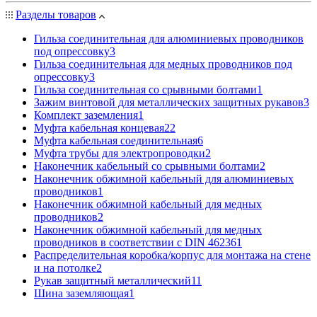
Разделы товаров
Гильза соединительная для алюминиевых проводников
под опрессовку
3
Гильза соединительная для медных проводников под
опрессовку
3
Гильза соединительная со срывными болтами
1
Зажим винтовой для металлических защитных рукавов
3
Комплект заземления
1
Муфта кабельная концевая
22
Муфта кабельная соединительная
6
Муфта трубы для электропроводки
2
Наконечник кабельный со срывными болтами
2
Наконечник обжимной кабельный для алюминиевых
проводников
1
Наконечник обжимной кабельный для медных
проводников
2
Наконечник обжимной кабельный для медных
проводников в соответствии с DIN 46236
1
Распределительная коробка/корпус для монтажа на стене
и на потолке
2
Рукав защитный металлический
11
Шина заземляющая
1