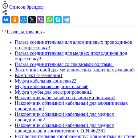
...
Список брендов
Разделы товаров
Гильза соединительная для алюминиевых проводников
под опрессовку
3
Гильза соединительная для медных проводников под
опрессовку
3
Гильза соединительная со срывными болтами
1
Зажим винтовой для металлических защитных рукавов
3
Комплект заземления
1
Муфта кабельная концевая
22
Муфта кабельная соединительная
6
Муфта трубы для электропроводки
2
Наконечник кабельный со срывными болтами
2
Наконечник обжимной кабельный для алюминиевых
проводников
1
Наконечник обжимной кабельный для медных
проводников
2
Наконечник обжимной кабельный для медных
проводников в соответствии с DIN 46236
1
Распределительная коробка/корпус для монтажа на стене