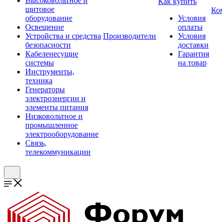
Высоковольтное и
Как купить
щитовое
Ко
оборудование
Условия
Освещение
оплаты
Устройства и средства
Производители
Условия
безопасности
доставки
Кабеленесущие
Гарантия
системы
на товар
Инструменты,
техника
Генераторы
электроэнергии и
элементы питания
Низковольтное и
промышленное
электрооборудование
Связь,
телекоммуникации