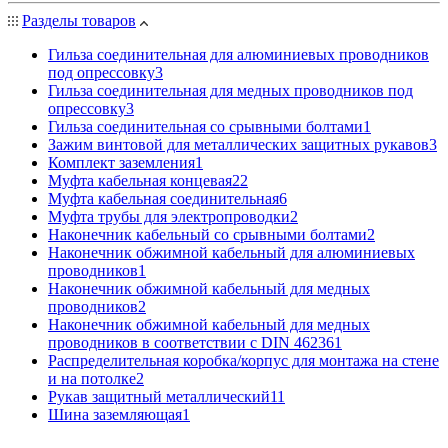
Разделы товаров
Гильза соединительная для алюминиевых проводников
под опрессовку
3
Гильза соединительная для медных проводников под
опрессовку
3
Гильза соединительная со срывными болтами
1
Зажим винтовой для металлических защитных рукавов
3
Комплект заземления
1
Муфта кабельная концевая
22
Муфта кабельная соединительная
6
Муфта трубы для электропроводки
2
Наконечник кабельный со срывными болтами
2
Наконечник обжимной кабельный для алюминиевых
проводников
1
Наконечник обжимной кабельный для медных
проводников
2
Наконечник обжимной кабельный для медных
проводников в соответствии с DIN 46236
1
Распределительная коробка/корпус для монтажа на стене
и на потолке
2
Рукав защитный металлический
11
Шина заземляющая
1