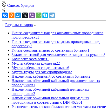
...
Список брендов
Разделы товаров
Гильза соединительная для алюминиевых проводников
под опрессовку
3
Гильза соединительная для медных проводников под
опрессовку
3
Гильза соединительная со срывными болтами
1
Зажим винтовой для металлических защитных рукавов
3
Комплект заземления
1
Муфта кабельная концевая
22
Муфта кабельная соединительная
6
Муфта трубы для электропроводки
2
Наконечник кабельный со срывными болтами
2
Наконечник обжимной кабельный для алюминиевых
проводников
1
Наконечник обжимной кабельный для медных
проводников
2
Наконечник обжимной кабельный для медных
проводников в соответствии с DIN 46236
1
Распределительная коробка/корпус для монтажа на стене