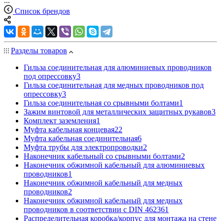
...
Список брендов
Разделы товаров
Гильза соединительная для алюминиевых проводников
под опрессовку
3
Гильза соединительная для медных проводников под
опрессовку
3
Гильза соединительная со срывными болтами
1
Зажим винтовой для металлических защитных рукавов
3
Комплект заземления
1
Муфта кабельная концевая
22
Муфта кабельная соединительная
6
Муфта трубы для электропроводки
2
Наконечник кабельный со срывными болтами
2
Наконечник обжимной кабельный для алюминиевых
проводников
1
Наконечник обжимной кабельный для медных
проводников
2
Наконечник обжимной кабельный для медных
проводников в соответствии с DIN 46236
1
Распределительная коробка/корпус для монтажа на стене