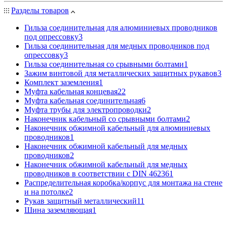
Разделы товаров
Гильза соединительная для алюминиевых проводников
под опрессовку
3
Гильза соединительная для медных проводников под
опрессовку
3
Гильза соединительная со срывными болтами
1
Зажим винтовой для металлических защитных рукавов
3
Комплект заземления
1
Муфта кабельная концевая
22
Муфта кабельная соединительная
6
Муфта трубы для электропроводки
2
Наконечник кабельный со срывными болтами
2
Наконечник обжимной кабельный для алюминиевых
проводников
1
Наконечник обжимной кабельный для медных
проводников
2
Наконечник обжимной кабельный для медных
проводников в соответствии с DIN 46236
1
Распределительная коробка/корпус для монтажа на стене
и на потолке
2
Рукав защитный металлический
11
Шина заземляющая
1