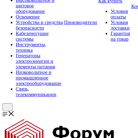
Высоковольтное и
Как купить
щитовое
Ко
оборудование
Условия
Освещение
оплаты
Устройства и средства
Производители
Условия
безопасности
доставки
Кабеленесущие
Гарантия
системы
на товар
Инструменты,
техника
Генераторы
электроэнергии и
элементы питания
Низковольтное и
промышленное
электрооборудование
Связь,
телекоммуникации