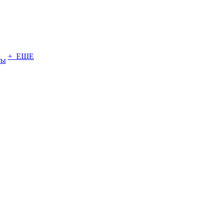
+ ЕЩЕ
ты