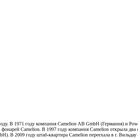
году. В 1971 году компания Camelion АB GmbH (Германия) и Powe
о фонарей Camelion. В 1997 году компания Camelion открыла два
H). В 2009 году штаб-квартира Camelion переехала в г. Вильдау