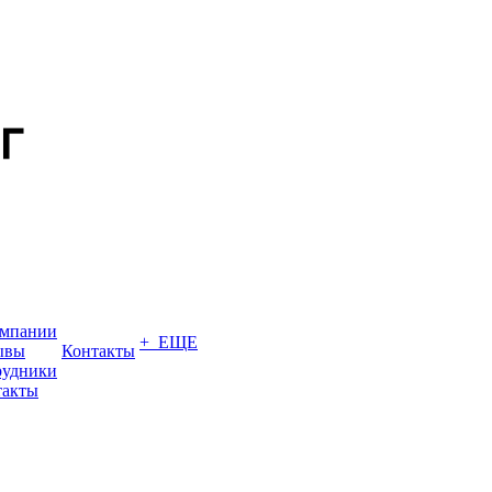
омпании
+ ЕЩЕ
ывы
Контакты
рудники
такты