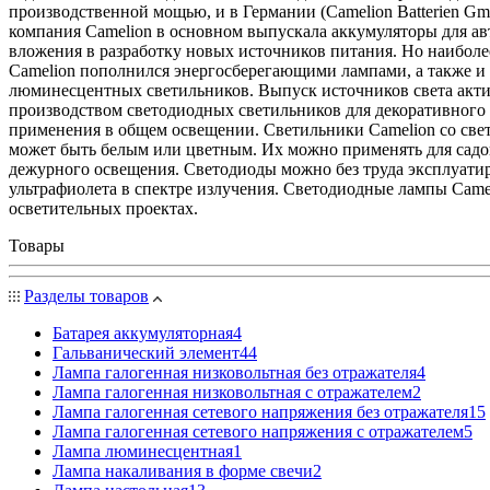
производственной мощью, и в Германии (Camelion Batterien Gmb
компания Camelion в основном выпускала аккумуляторы для ав
вложения в разработку новых источников питания. Но наиболе
Camelion пополнился энергосберегающими лампами, а также 
люминесцентных светильников. Выпуск источников света акти
производством светодиодных светильников для декоративного
применения в общем освещении. Светильники Camelion со свет
может быть белым или цветным. Их можно применять для садов
дежурного освещения. Светодиоды можно без труда эксплуатир
ультрафиолета в спектре излучения. Светодиодные лампы Cam
осветительных проектах.
Товары
Разделы товаров
Батарея аккумуляторная
4
Гальванический элемент
44
Лампа галогенная низковольтная без отражателя
4
Лампа галогенная низковольтная с отражателем
2
Лампа галогенная сетевого напряжения без отражателя
15
Лампа галогенная сетевого напряжения с отражателем
5
Лампа люминесцентная
1
Лампа накаливания в форме свечи
2