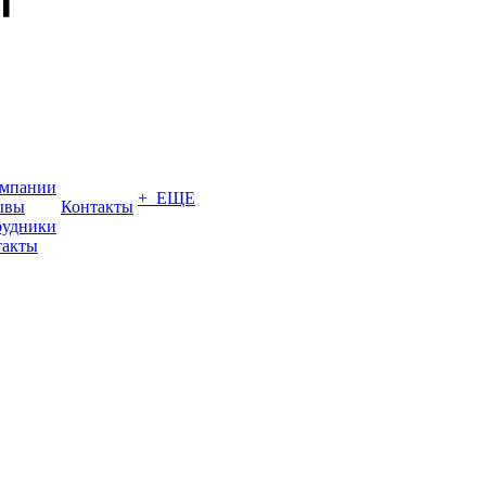
омпании
+ ЕЩЕ
ывы
Контакты
рудники
такты