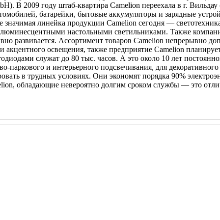
H). В 2009 году штаб-квартира Camelion переехала в г. Вильдау
томобилей, батарейки, бытовые аккумуляторы и зарядные устрой
е значимая линейка продукции Camelion сегодня — светотехника
и люминесцентными настольными светильниками. Также компани
вно развивается. Ассортимент товаров Camelion непрерывно до
 и акцентного освещения, также предприятие Camelion планиру
одиодами служат до 80 тыс. часов. А это около 10 лет постоян
о-паркового и интерьерного подсвечивания, для декоративного 
овать в трудных условиях. Они экономят порядка 90% электроэ
elion, обладающие невероятно долгим сроком службы — это отл