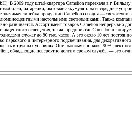
H). В 2009 году штаб-квартира Camelion переехала в г. Вильдау
томобилей, батарейки, бытовые аккумуляторы и зарядные устрой
е значимая линейка продукции Camelion сегодня — светотехника
и люминесцентными настольными светильниками. Также компани
вно развивается. Ассортимент товаров Camelion непрерывно до
 и акцентного освещения, также предприятие Camelion планиру
одиодами служат до 80 тыс. часов. А это около 10 лет постоян
о-паркового и интерьерного подсвечивания, для декоративного 
овать в трудных условиях. Они экономят порядка 90% электроэ
elion, обладающие невероятно долгим сроком службы — это отл