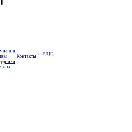
омпании
+ ЕЩЕ
ывы
Контакты
рудники
такты