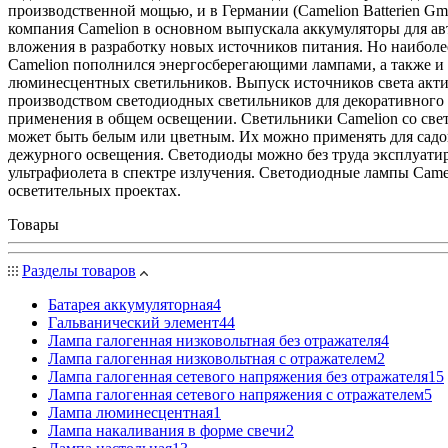
производственной мощью, и в Германии (Camelion Batterien Gmb
компания Camelion в основном выпускала аккумуляторы для ав
вложения в разработку новых источников питания. Но наиболе
Camelion пополнился энергосберегающими лампами, а также 
люминесцентных светильников. Выпуск источников света акти
производством светодиодных светильников для декоративного
применения в общем освещении. Светильники Camelion со свет
может быть белым или цветным. Их можно применять для садов
дежурного освещения. Светодиоды можно без труда эксплуатир
ультрафиолета в спектре излучения. Светодиодные лампы Cam
осветительных проектах.
Товары
Разделы товаров
Батарея аккумуляторная
4
Гальванический элемент
44
Лампа галогенная низковольтная без отражателя
4
Лампа галогенная низковольтная с отражателем
2
Лампа галогенная сетевого напряжения без отражателя
15
Лампа галогенная сетевого напряжения с отражателем
5
Лампа люминесцентная
1
Лампа накаливания в форме свечи
2