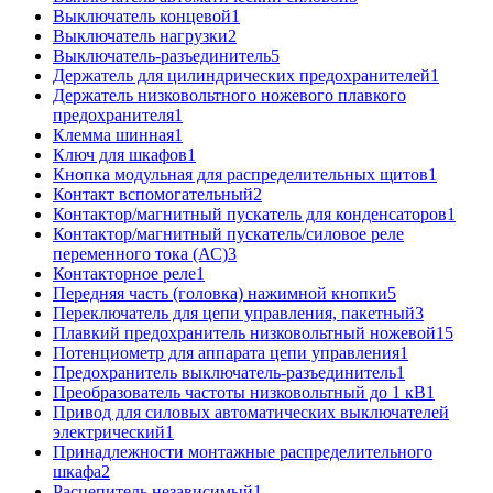
Выключатель концевой
1
Выключатель нагрузки
2
Выключатель-разъединитель
5
Держатель для цилиндрических предохранителей
1
Держатель низковольтного ножевого плавкого
предохранителя
1
Клемма шинная
1
Ключ для шкафов
1
Кнопка модульная для распределительных щитов
1
Контакт вспомогательный
2
Контактор/магнитный пускатель для конденсаторов
1
Контактор/магнитный пускатель/силовое реле
переменного тока (АС)
3
Контакторное реле
1
Передняя часть (головка) нажимной кнопки
5
Переключатель для цепи управления, пакетный
3
Плавкий предохранитель низковольтный ножевой
15
Потенциометр для аппарата цепи управления
1
Предохранитель выключатель-разъединитель
1
Преобразователь частоты низковольтный до 1 кВ
1
Привод для силовых автоматических выключателей
электрический
1
Принадлежности монтажные распределительного
шкафа
2
Расцепитель независимый
1