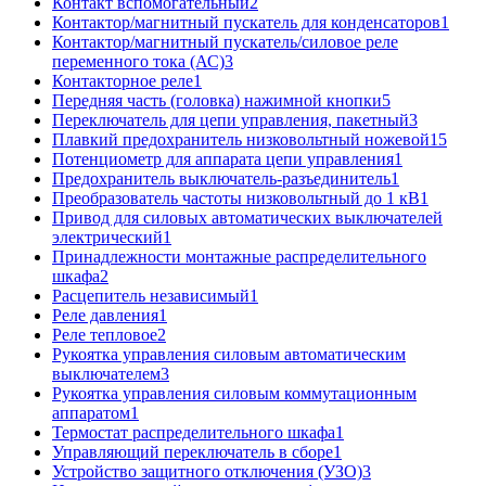
Контакт вспомогательный
2
Контактор/магнитный пускатель для конденсаторов
1
Контактор/магнитный пускатель/силовое реле
переменного тока (АС)
3
Контакторное реле
1
Передняя часть (головка) нажимной кнопки
5
Переключатель для цепи управления, пакетный
3
Плавкий предохранитель низковольтный ножевой
15
Потенциометр для аппарата цепи управления
1
Предохранитель выключатель-разъединитель
1
Преобразователь частоты низковольтный до 1 кВ
1
Привод для силовых автоматических выключателей
электрический
1
Принадлежности монтажные распределительного
шкафа
2
Расцепитель независимый
1
Реле давления
1
Реле тепловое
2
Рукоятка управления силовым автоматическим
выключателем
3
Рукоятка управления силовым коммутационным
аппаратом
1
Термостат распределительного шкафа
1
Управляющий переключатель в сборе
1
Устройство защитного отключения (УЗО)
3