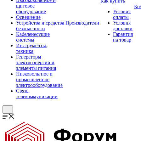
Высоковольтное и
Как купить
щитовое
Ко
оборудование
Условия
Освещение
оплаты
Устройства и средства
Производители
Условия
безопасности
доставки
Кабеленесущие
Гарантия
системы
на товар
Инструменты,
техника
Генераторы
электроэнергии и
элементы питания
Низковольтное и
промышленное
электрооборудование
Связь,
телекоммуникации