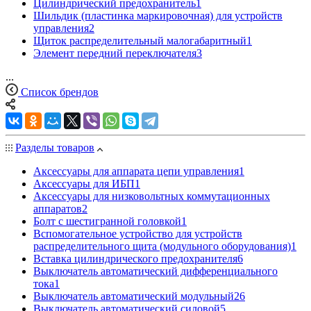
Цилиндрический предохранитель
1
Шильдик (пластинка маркировочная) для устройств
управления
2
Щиток распределительный малогабаритный
1
Элемент передний переключателя
3
...
Список брендов
Разделы товаров
Аксессуары для аппарата цепи управления
1
Аксессуары для ИБП
1
Аксессуары для низковольтных коммутационных
аппаратов
2
Болт с шестигранной головкой
1
Вспомогательное устройство для устройств
распределительного щита (модульного оборудования)
1
Вставка цилиндрического предохранителя
6
Выключатель автоматический дифференциального
тока
1
Выключатель автоматический модульный
26
Выключатель автоматический силовой
5