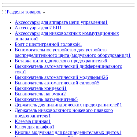
Разделы товаров
Аксессуары для аппарата цепи управления
1
Аксессуары для ИБП
1
Аксессуары для низковольтных коммутационных
аппаратов
2
Болт с шестигранной головкой
1
Вспомогательное устройство для устройств
распределительного щита (модульного оборудования)
1
Вставка цилиндрического предохранителя
6
Выключатель автоматический дифференциального
тока
1
Выключатель автоматический модульный
26
Выключатель автоматический силовой
5
Выключатель концевой
1
Выключатель нагрузки
2
Выключатель-разъединитель
5
Держатель для цилиндрических предохранителей
1
Держатель низковольтного ножевого плавкого
предохранителя
1
Клемма шинная
1
Ключ для шкафов
1
Кнопка модульная для распределительных щитов
1