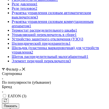
Реле давления
1
Реле тепловое
2
Рукоятка управления силовым автоматическим
выключателем
3
Рукоятка управления силовым коммутационным
аппаратом
1
Термостат распределительного шкафа
1
Управляющий переключатель в сборе
1
Устройство защитного отключения (УЗО)
3
Цилиндрический предохранитель
1
Шильдик (пластинка маркировочная) для устройств
управления
2
Щиток распределительный малогабаритный
1
Элемент передний переключателя
3
Фильтр
Сортировка
По популярности (убывание)
Бренд
EATON (
3
)
Показать