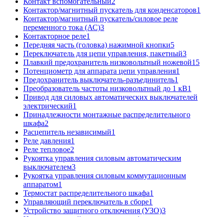
Контакт вспомогательный
2
Контактор/магнитный пускатель для конденсаторов
1
Контактор/магнитный пускатель/силовое реле
переменного тока (АС)
3
Контакторное реле
1
Передняя часть (головка) нажимной кнопки
5
Переключатель для цепи управления, пакетный
3
Плавкий предохранитель низковольтный ножевой
15
Потенциометр для аппарата цепи управления
1
Предохранитель выключатель-разъединитель
1
Преобразователь частоты низковольтный до 1 кВ
1
Привод для силовых автоматических выключателей
электрический
1
Принадлежности монтажные распределительного
шкафа
2
Расцепитель независимый
1
Реле давления
1
Реле тепловое
2
Рукоятка управления силовым автоматическим
выключателем
3
Рукоятка управления силовым коммутационным
аппаратом
1
Термостат распределительного шкафа
1
Управляющий переключатель в сборе
1
Устройство защитного отключения (УЗО)
3