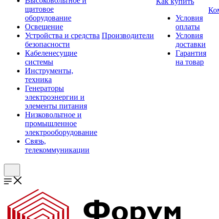
Высоковольтное и
Как купить
щитовое
Ко
оборудование
Условия
Освещение
оплаты
Устройства и средства
Производители
Условия
безопасности
доставки
Кабеленесущие
Гарантия
системы
на товар
Инструменты,
техника
Генераторы
электроэнергии и
элементы питания
Низковольтное и
промышленное
электрооборудование
Связь,
телекоммуникации