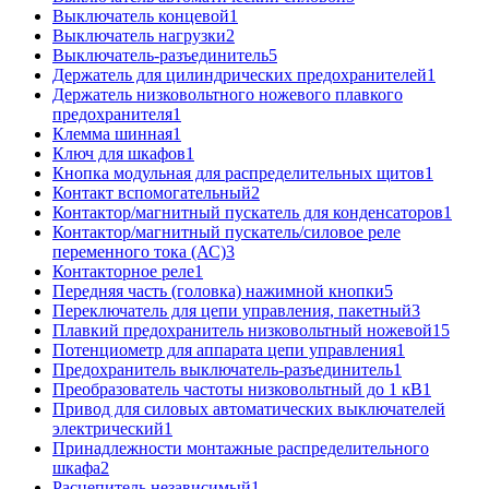
Выключатель концевой
1
Выключатель нагрузки
2
Выключатель-разъединитель
5
Держатель для цилиндрических предохранителей
1
Держатель низковольтного ножевого плавкого
предохранителя
1
Клемма шинная
1
Ключ для шкафов
1
Кнопка модульная для распределительных щитов
1
Контакт вспомогательный
2
Контактор/магнитный пускатель для конденсаторов
1
Контактор/магнитный пускатель/силовое реле
переменного тока (АС)
3
Контакторное реле
1
Передняя часть (головка) нажимной кнопки
5
Переключатель для цепи управления, пакетный
3
Плавкий предохранитель низковольтный ножевой
15
Потенциометр для аппарата цепи управления
1
Предохранитель выключатель-разъединитель
1
Преобразователь частоты низковольтный до 1 кВ
1
Привод для силовых автоматических выключателей
электрический
1
Принадлежности монтажные распределительного
шкафа
2
Расцепитель независимый
1