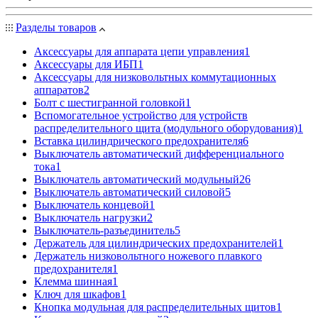
Разделы товаров
Аксессуары для аппарата цепи управления
1
Аксессуары для ИБП
1
Аксессуары для низковольтных коммутационных
аппаратов
2
Болт с шестигранной головкой
1
Вспомогательное устройство для устройств
распределительного щита (модульного оборудования)
1
Вставка цилиндрического предохранителя
6
Выключатель автоматический дифференциального
тока
1
Выключатель автоматический модульный
26
Выключатель автоматический силовой
5
Выключатель концевой
1
Выключатель нагрузки
2
Выключатель-разъединитель
5
Держатель для цилиндрических предохранителей
1
Держатель низковольтного ножевого плавкого
предохранителя
1
Клемма шинная
1
Ключ для шкафов
1
Кнопка модульная для распределительных щитов
1