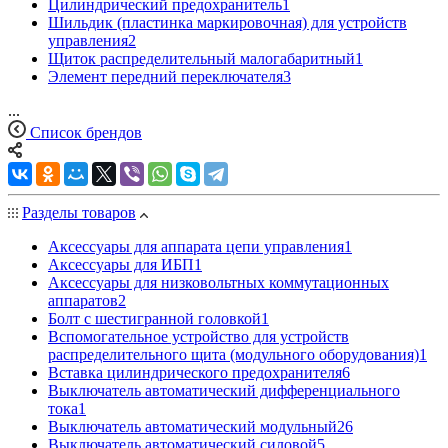
Цилиндрический предохранитель
1
Шильдик (пластинка маркировочная) для устройств
управления
2
Щиток распределительный малогабаритный
1
Элемент передний переключателя
3
...
Список брендов
Разделы товаров
Аксессуары для аппарата цепи управления
1
Аксессуары для ИБП
1
Аксессуары для низковольтных коммутационных
аппаратов
2
Болт с шестигранной головкой
1
Вспомогательное устройство для устройств
распределительного щита (модульного оборудования)
1
Вставка цилиндрического предохранителя
6
Выключатель автоматический дифференциального
тока
1
Выключатель автоматический модульный
26
Выключатель автоматический силовой
5