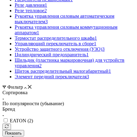
Реле давления
1
Реле тепловое
2
Рукоятка управления силовым автоматическим
выключателем
3
Рукоятка управления силовым коммутационным
аппаратом
1
Термостат распределительного шкафа
1
Управляющий переключатель в сборе
1
Устройство защитного отключения (УЗО)
3
Цилиндрический предохранитель
1
Шильдик (пластинка маркировочная) для устройств
управления
2
Щиток распределительный малогабаритный
1
Элемент передний переключателя
3
Фильтр
Сортировка
По популярности (убывание)
Бренд
EATON (
2
)
Показать