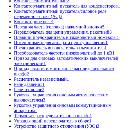
Контакт вспомогательный
2
Контактор/магнитный пускатель для конденсаторов
1
Контактор/магнитный пускатель/силовое реле
переменного тока (АС)
3
Контакторное реле
1
Передняя часть (головка) нажимной кнопки
5
Переключатель для цепи управления, пакетный
3
Плавкий предохранитель низковольтный ножевой
15
Потенциометр для аппарата цепи управления
1
Предохранитель выключатель-разъединитель
1
Преобразователь частоты низковольтный до 1 кВ
1
Привод для силовых автоматических выключателей
электрический
1
Принадлежности монтажные распределительного
шкафа
2
Расцепитель независимый
1
Реле давления
1
Реле тепловое
2
Рукоятка управления силовым автоматическим
выключателем
3
Рукоятка управления силовым коммутационным
аппаратом
1
Термостат распределительного шкафа
1
Управляющий переключатель в сборе
1
Устройство защитного отключения (УЗО)
3