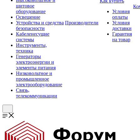
Высоковольтное и
Как купить
щитовое
Ко
оборудование
Условия
Освещение
оплаты
Устройства и средства
Производители
Условия
безопасности
доставки
Кабеленесущие
Гарантия
системы
на товар
Инструменты,
техника
Генераторы
электроэнергии и
элементы питания
Низковольтное и
промышленное
электрооборудование
Связь,
телекоммуникации