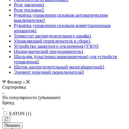
Реле давления
1
Реле тепловое
2
Рукоятка управления силовым автоматическим
выключателем
3
Рукоятка управления силовым коммутационным
аппаратом
1
Термостат распределительного шкафа
1
Управляющий переключатель в сборе
1
Устройство защитного отключения (УЗО)
3
Цилиндрический предохранитель
1
Шильдик (пластинка маркировочная) для устройств
управления
2
Щиток распределительный малогабаритный
1
Элемент передний переключателя
3
Фильтр
Сортировка
По популярности (убывание)
Бренд
EATON (
1
)
Показать