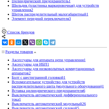
Цилиндрический предохранитель
1
Шильдик (пластинка маркировочная) для устройств
управления
2
Щиток распределительный малогабаритный
1
Элемент передний переключателя
3
...
Список брендов
Разделы товаров
Аксессуары для аппарата цепи управления
1
Аксессуары для ИБП
1
Аксессуары для низковольтных коммутационных
аппаратов
2
Болт с шестигранной головкой
1
Вспомогательное устройство для устройств
распределительного щита (модульного оборудования)
1
Вставка цилиндрического предохранителя
6
Выключатель автоматический дифференциального
тока
1
Выключатель автоматический модульный
26
Выключатель автоматический силовой
5