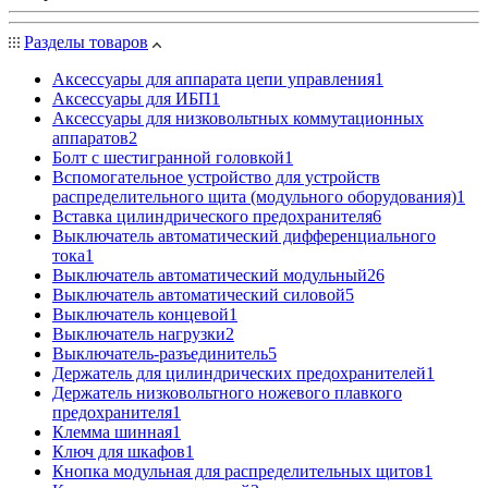
Разделы товаров
Аксессуары для аппарата цепи управления
1
Аксессуары для ИБП
1
Аксессуары для низковольтных коммутационных
аппаратов
2
Болт с шестигранной головкой
1
Вспомогательное устройство для устройств
распределительного щита (модульного оборудования)
1
Вставка цилиндрического предохранителя
6
Выключатель автоматический дифференциального
тока
1
Выключатель автоматический модульный
26
Выключатель автоматический силовой
5
Выключатель концевой
1
Выключатель нагрузки
2
Выключатель-разъединитель
5
Держатель для цилиндрических предохранителей
1
Держатель низковольтного ножевого плавкого
предохранителя
1
Клемма шинная
1
Ключ для шкафов
1
Кнопка модульная для распределительных щитов
1