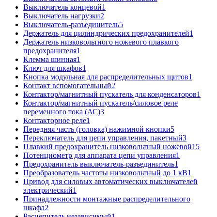
Выключатель концевой
1
Выключатель нагрузки
2
Выключатель-разъединитель
5
Держатель для цилиндрических предохранителей
1
Держатель низковольтного ножевого плавкого
предохранителя
1
Клемма шинная
1
Ключ для шкафов
1
Кнопка модульная для распределительных щитов
1
Контакт вспомогательный
2
Контактор/магнитный пускатель для конденсаторов
1
Контактор/магнитный пускатель/силовое реле
переменного тока (АС)
3
Контакторное реле
1
Передняя часть (головка) нажимной кнопки
5
Переключатель для цепи управления, пакетный
3
Плавкий предохранитель низковольтный ножевой
15
Потенциометр для аппарата цепи управления
1
Предохранитель выключатель-разъединитель
1
Преобразователь частоты низковольтный до 1 кВ
1
Привод для силовых автоматических выключателей
электрический
1
Принадлежности монтажные распределительного
шкафа
2
Расцепитель независимый
1